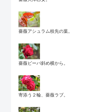
薔薇アシュラム枝先の葉。
薔薇ビーバ斜め横から。
寄添う２輪、薔薇ラブ。