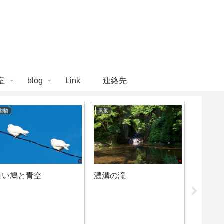
室
blog
Link
連絡先
動物
風景
風景
白い鳩と青空
濃溝の滝
養老渓
ス2019