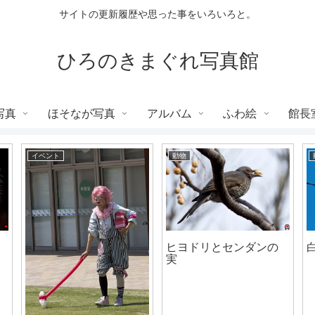
サイトの更新履歴や思った事をいろいろと。
ひろのきまぐれ写真館
写真
ほそなが写真
アルバム
ふわ絵
館長
イベント
動物
7
ヒヨドリとセンダンの
実