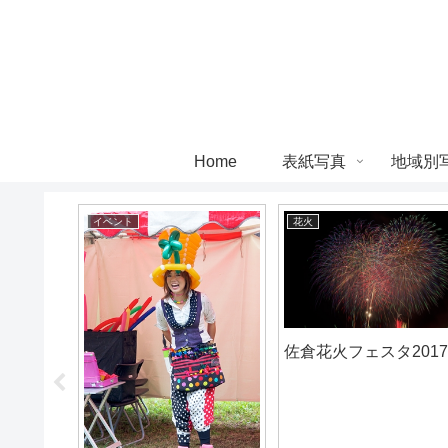
Home
表紙写真
地域別
イベント
花火
運行
佐倉花火フェスタ201