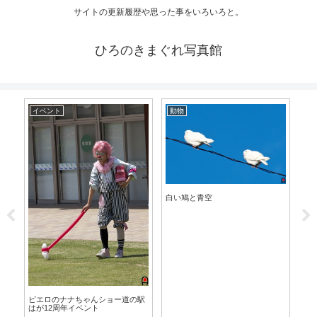
サイトの更新履歴や思った事をいろいろと。
ひろのきまぐれ写真館
イベント
動物
イ
白い鳩と青空
ピエロのナナちゃんショー道の駅
フェ
はが12周年イベント
ら