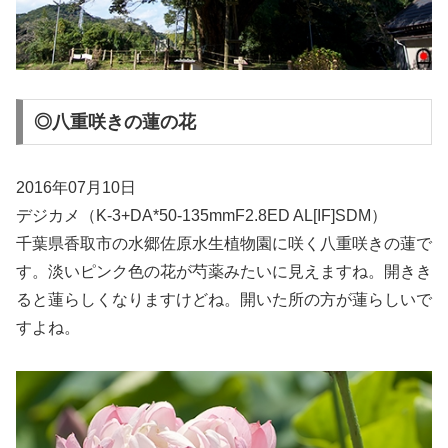
◎八重咲きの蓮の花
2016年07月10日
デジカメ（K-3+DA*50-135mmF2.8ED AL[IF]SDM）
千葉県香取市の水郷佐原水生植物園に咲く八重咲きの蓮で
す。淡いピンク色の花が芍薬みたいに見えますね。開きき
ると蓮らしくなりますけどね。開いた所の方が蓮らしいで
すよね。