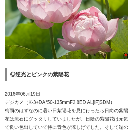
◎逆光とピンクの紫陽花
2016年06月19日
デジカメ（K-3+DA*50-135mmF2.8ED AL[IF]SDM）
梅雨のはずなのに暑い日紫陽花を見に行ったら日向の紫陽
花は流石にグッタリしていましたが、日陰の紫陽花は元気
で良い色出していて特に青色が涼しげでした。そして端の