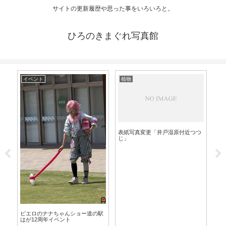
サイトの更新履歴や思った事をいろいろと。
ひろのきまぐれ写真館
イベント
植物
風
表紙写真変更「井戸湿原付近つつ
じ」
養老
ピエロのナナちゃんショー道の駅
はが12周年イベント