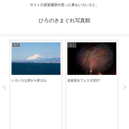
サイトの更新履歴や思った事をいろいろと。
ひろのきまぐれ写真館
風景
花火
祭
つ
益子
いろいろな所から富士山
佐倉花火フェスタ2017