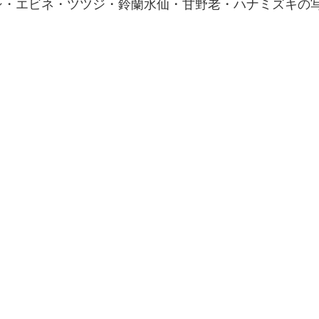
シ・エビネ・ツツジ・鈴蘭水仙・甘野老・ハナミズキの