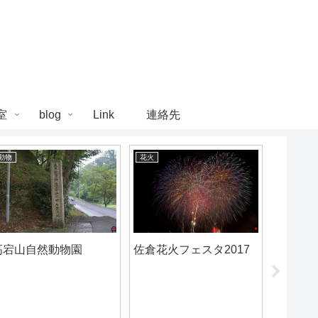
室
blog
Link
連絡先
動物
花火
祭り
真岡市荒
高宕山自然動物園
佐倉花火フェスタ2017