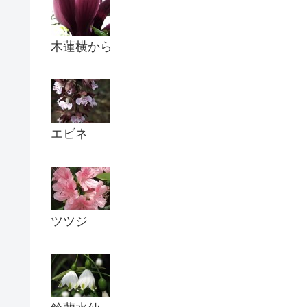
木蓮横から
エビネ
ツツジ