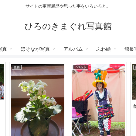
サイトの更新履歴や思った事をいろいろと。
ひろのきまぐれ写真館
写真
ほそなが写真
アルバム
ふわ絵
館長
植物
イベント