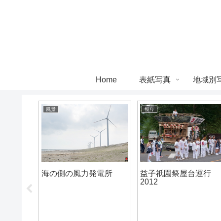
Home
表紙写真
地域別
風景
祭り
益子祇園祭屋台運行
ら富士
海の側の風力発電所
2012