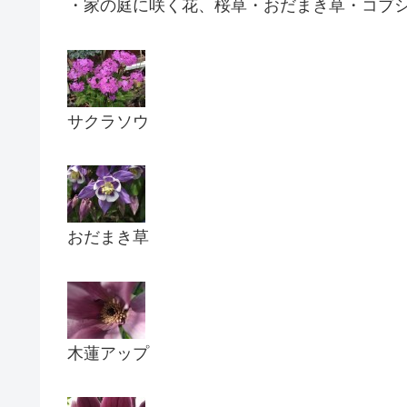
・家の庭に咲く花、桜草・おだまき草・コブ
サクラソウ
おだまき草
木蓮アップ