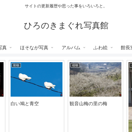
サイトの更新履歴や思った事をいろいろと。
ひろのきまぐれ写真館
写真
ほそなが写真
アルバム
ふわ絵
館長
動物
植物
白い鳩と青空
7
観音山梅の里の梅