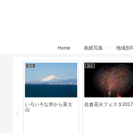
Home
表紙写真
地域別
風景
花火
ーデン
いろいろな所から富士
佐倉花火フェスタ201
公園
山