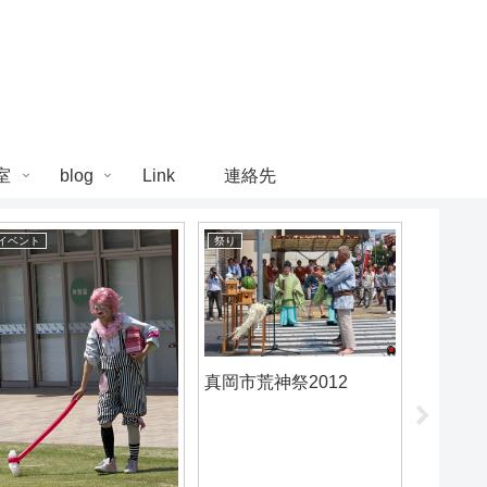
室
blog
Link
連絡先
イベント
祭り
動物
真岡市荒神祭2012
高宕山