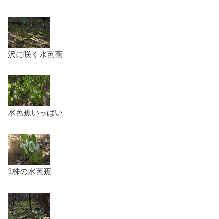
沢に咲く水芭蕉
水芭蕉いっぱい
1株の水芭蕉