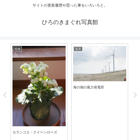
サイトの更新履歴や思った事をいろいろと。
ひろのきまぐれ写真館
植物
風景
そ
祝
海の側の風力発電所
カランコエ・クイーンローズ